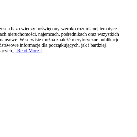
esna baza wiedzy poświęcony szeroko rozumianej tematyce
elach nieruchomości, najemcach, pośrednikach oraz wszystkich
inansowe. W serwisie można znaleźć merytoryczne publikacje
tawowe informacje dla początkujących, jak i bardziej
zących
[ Read More ]