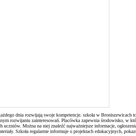
 każdego dnia rozwijają swoje kompetencje. szkoła w Broniszewicach to
esnym rozwijaniu zainteresowań. Placówka zapewnia środowisko, w kt
ych uczniów. Można na niej znaleźć najważniejsze informacje, ogłoszen
materiały. Szkoła regularnie informuje o projektach edukacyjnych, poka