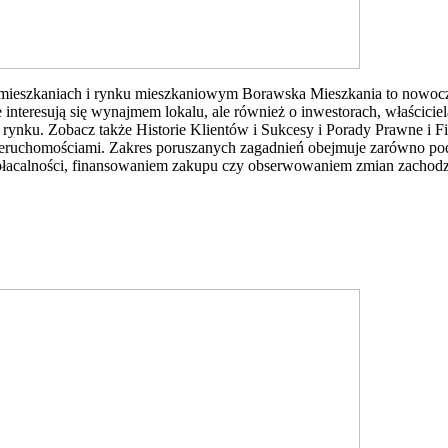
mieszkaniach i rynku mieszkaniowym Borawska Mieszkania to nowocz
 interesują się wynajmem lokalu, ale również o inwestorach, właścici
rynku. Zobacz także Historie Klientów i Sukcesy i Porady Prawne i F
eruchomościami. Zakres poruszanych zagadnień obejmuje zarówno pods
łacalności, finansowaniem zakupu czy obserwowaniem zmian zachod