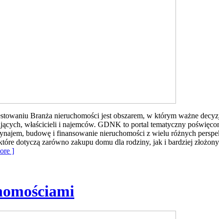
owaniu Branża nieruchomości jest obszarem, w którym ważne decyzje 
jących, właścicieli i najemców. GDNK to portal tematyczny poświęc
wynajem, budowę i finansowanie nieruchomości z wielu różnych perspek
które dotyczą zarówno zakupu domu dla rodziny, jak i bardziej złożo
re ]
homościami