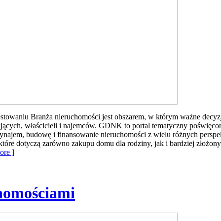
owaniu Branża nieruchomości jest obszarem, w którym ważne decyzje 
jących, właścicieli i najemców. GDNK to portal tematyczny poświęc
wynajem, budowę i finansowanie nieruchomości z wielu różnych perspek
które dotyczą zarówno zakupu domu dla rodziny, jak i bardziej złożo
re ]
homościami