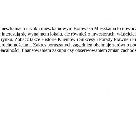
mieszkaniach i rynku mieszkaniowym Borawska Mieszkania to nowocz
 interesują się wynajmem lokalu, ale również o inwestorach, właścici
rynku. Zobacz także Historie Klientów i Sukcesy i Porady Prawne i F
eruchomościami. Zakres poruszanych zagadnień obejmuje zarówno pods
łacalności, finansowaniem zakupu czy obserwowaniem zmian zachod