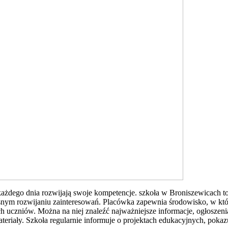
 każdego dnia rozwijają swoje kompetencje. szkoła w Broniszewicach to
esnym rozwijaniu zainteresowań. Placówka zapewnia środowisko, w kt
ych uczniów. Można na niej znaleźć najważniejsze informacje, ogłoszen
materiały. Szkoła regularnie informuje o projektach edukacyjnych, poka