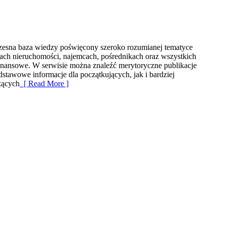
esna baza wiedzy poświęcony szeroko rozumianej tematyce
elach nieruchomości, najemcach, pośrednikach oraz wszystkich
inansowe. W serwisie można znaleźć merytoryczne publikacje
tawowe informacje dla początkujących, jak i bardziej
zących
[ Read More ]